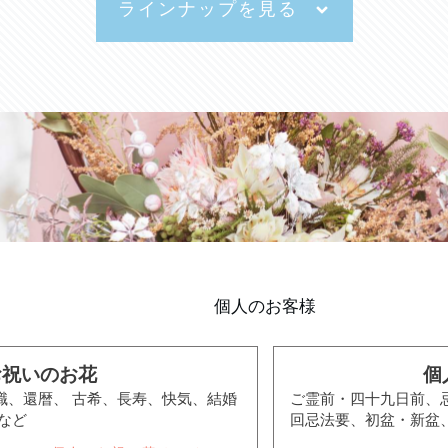
ラインナップを見る
個人のお客様
お祝いのお花
個
職、還暦、 古希、長寿、快気、結婚
ご霊前・四十九日前、
など
回忌法要、初盆・新盆