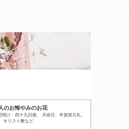
人のお悔やみのお花
忌明け・四十九日後、 月命日、年賀状欠礼、
、 キリスト教など