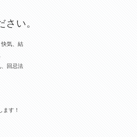
ださい。
、快気、結
。
礼、回忌法
します！