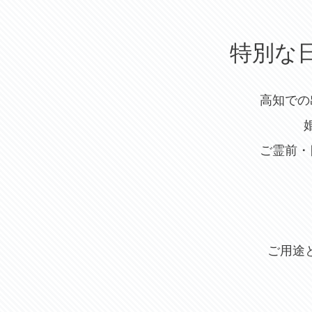
特別な
高知での
ご霊前・
ご用途